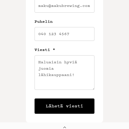
Puhelin
Viesti
*
Lähetä viesti