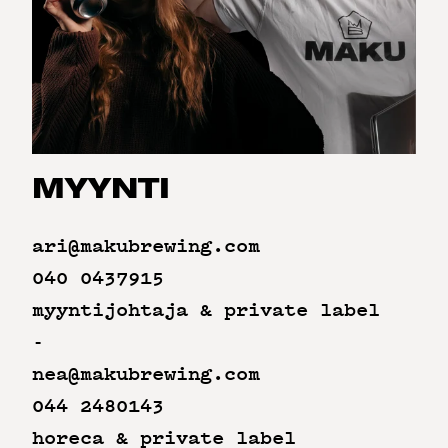
MYYNTI
ari@makubrewing.com
040 0437915
myyntijohtaja & private label
-
nea@makubrewing.com
044 2480143
horeca & private label